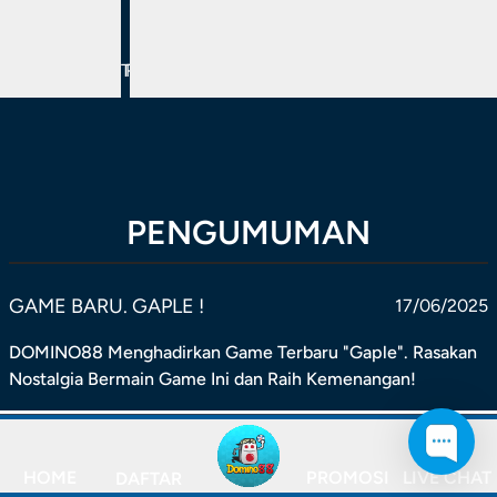
TANGKAS
RTP
PENGUMUMAN
GAME BARU. GAPLE !
17/06/2025
DOMINO88 Menghadirkan Game Terbaru "Gaple". Rasakan
Nostalgia Bermain Game Ini dan Raih Kemenangan!
HUBUNGI KAMI
VIDEO TUTORIAL
HOME
PROMOSI
LIVE CHAT
DAFTAR